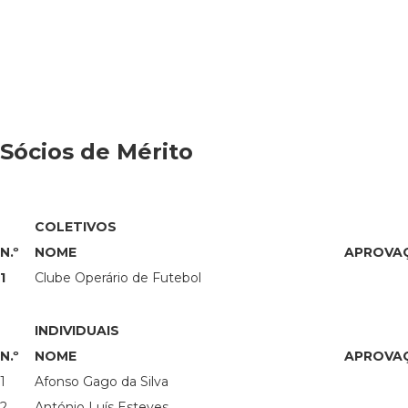
Sócios de Mérito
COLETIVOS
N.º
NOME
APROVA
1
Clube Operário de Futebol
INDIVIDUAIS
N.º
NOME
APROVA
1
Afonso Gago da Silva
2
António Luís Esteves