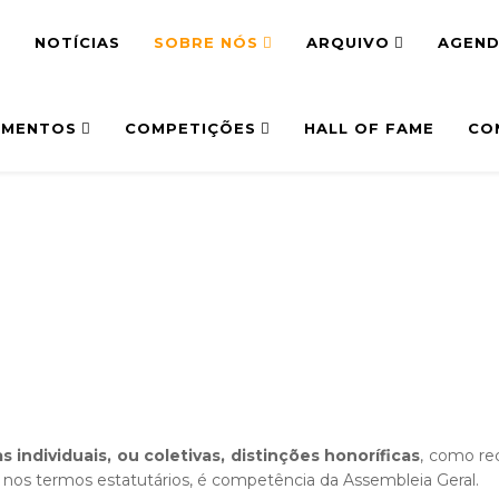
E
NOTÍCIAS
SOBRE NÓS
ARQUIVO
AGEN
MENTOS
COMPETIÇÕES
HALL OF FAME
CO
s individuais, ou coletivas, distinções honoríficas
, como re
s, nos termos estatutários, é competência da Assembleia Geral.