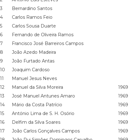
3
Bernardino Santos
4
Carlos Ramos Feio
5
Carlos Sousa Duarte
6
Fernando de Oliveira Ramos
7
Francisco José Barreiros Campos
8
João Azedo Madeira
9
João Furtado Antas
10
Joaquim Cardoso
11
Manuel Jesus Neves
12
Manuel da Silva Moreira
1969
13
José Manuel Antunes Amaro
1969
14
Mário da Costa Patrício
1969
15
António Lima de S. H. Osório
1969
16
Delfim da Silva Soares
1969
17
João Carlos Gonçalves Campos
1969
18
João Rui Simões Domingos Carvalho
1969