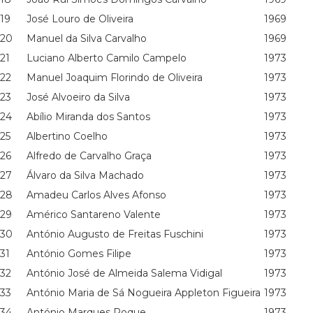
19
José Louro de Oliveira
1969
20
Manuel da Silva Carvalho
1969
21
Luciano Alberto Camilo Campelo
1973
22
Manuel Joaquim Florindo de Oliveira
1973
23
José Alvoeiro da Silva
1973
24
Abílio Miranda dos Santos
1973
25
Albertino Coelho
1973
26
Alfredo de Carvalho Graça
1973
27
Álvaro da Silva Machado
1973
28
Amadeu Carlos Alves Afonso
1973
29
Américo Santareno Valente
1973
30
António Augusto de Freitas Fuschini
1973
31
António Gomes Filipe
1973
32
António José de Almeida Salema Vidigal
1973
33
António Maria de Sá Nogueira Appleton Figueira
1973
34
António Marques Roque
1973